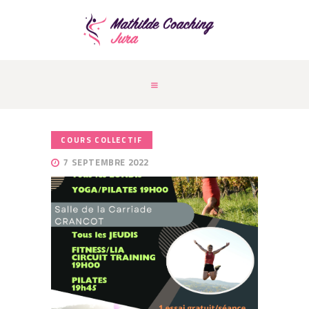
ACCUEIL
QUI SUIS-JE ?
PRESTATIONS
COURS & COACHING
ACTUALITÉS
COURS COLLECTIF
CONTACT
7 SEPTEMBRE 2022