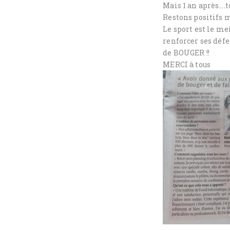
Mais 1 an après….to
Restons positifs m
Le sport est le m
renforcer ses déf
de BOUGER !!
MERCI à tous