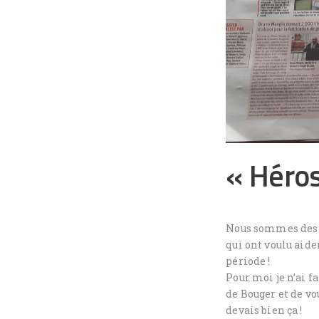
« Héros
Nous sommes des «
qui ont voulu aide
période !
Pour moi je n’ai f
de Bouger et de vo
devais bien ça !