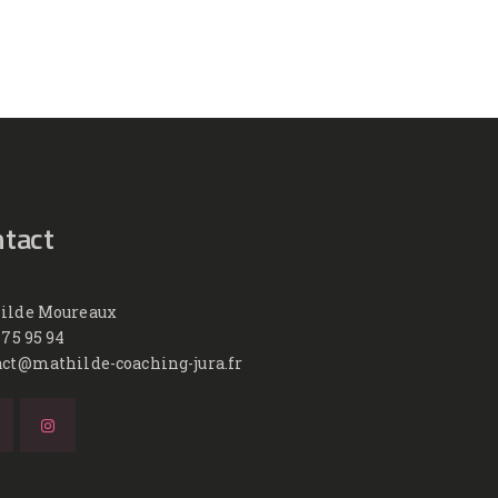
tact
ilde Moureaux
 75 95 94
act@mathilde-coaching-jura.fr