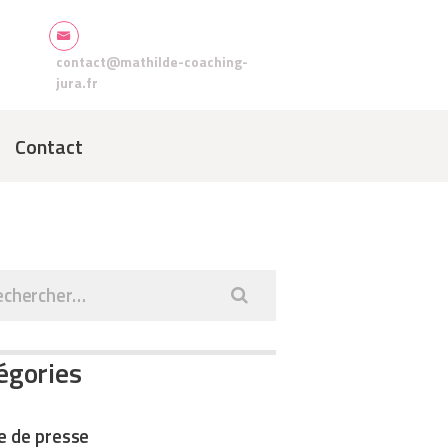
contact@mathilde-coaching-
jura.fr
Contact
rcher :
égories
le de presse