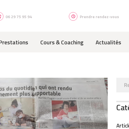
ACCUEIL
QUI SUIS-JE ?
06 29 75 95 94
Prendre rendez-vous
PRESTATIONS
Prestations
Cours & Coaching
Actualités
COURS &
COACHING
ACTUALITÉS
CONTACT
Reche
Cat
Artic